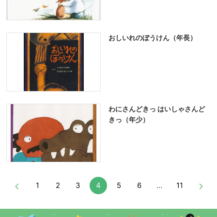
おしいれのぼうけん（年長）
わにさんどきっ はいしゃさんど
きっ（年少）
1
2
3
4
5
6
…
11