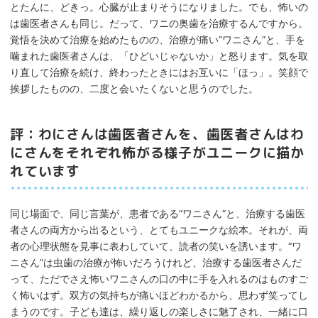
とたんに、どきっ。心臓が止まりそうになりました。でも、怖いの
は歯医者さんも同じ。だって、ワニの奥歯を治療するんですから。
覚悟を決めて治療を始めたものの、治療が痛い“ワニさん”と、手を
噛まれた歯医者さんは、「ひどいじゃないか」と怒ります。気を取
り直して治療を続け、終わったときにはお互いに「ほっ」。笑顔で
挨拶したものの、二度と会いたくないと思うのでした。
評：わにさんは歯医者さんを、歯医者さんはわ
にさんをそれぞれ怖がる様子がユニークに描か
れています
同じ場面で、同じ言葉が、患者である“ワニさん”と、治療する歯医
者さんの両方から出るという、とてもユニークな絵本。それが、両
者の心理状態を見事に表わしていて、読者の笑いを誘います。“ワ
ニさん”は虫歯の治療が怖いだろうけれど、治療する歯医者さんだ
って、ただでさえ怖いワニさんの口の中に手を入れるのはものすご
く怖いはず。双方の気持ちが痛いほどわかるから、思わず笑ってし
まうのです。子ども達は、繰り返しの楽しさに魅了され、一緒に口