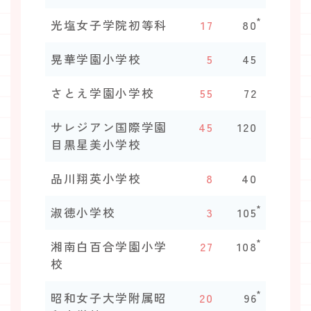
*
光塩女子学院初等科
17
80
晃華学園小学校
5
45
さとえ学園小学校
55
72
サレジアン国際学園
45
120
目黒星美小学校
品川翔英小学校
8
40
*
淑徳小学校
3
105
*
湘南白百合学園小学
27
108
校
*
昭和女子大学附属昭
20
96