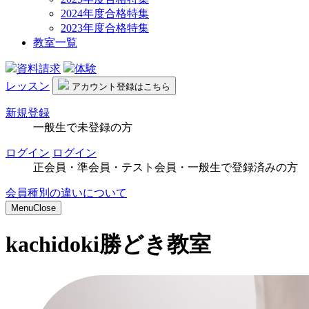
2024年度合格特集
2023年度合格特集
教室一覧
資料請求
体験
レッスン
アカウント
登録はこちら
新規登録
一般生で未登録の方
ログイン
ログイン
正会員・準会員・テスト会員・一般生で登録済みの方
会員種別の違いについて
Menu
Close
kachidoki
勝どき教室