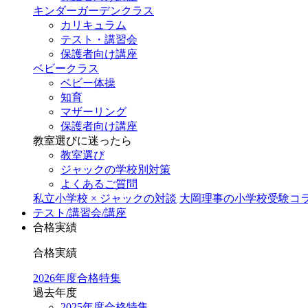
キンダーガーデンクラス
カリキュラム
テスト・講習会
保護者向け講座
ベビークラス
ベビー体操
知育
マザーリング
保護者向け講座
教室選びに迷ったら
教室選び
ジャックの学校別対策
よくあるご質問
私立小学校 × ジャックの対談
大岡理事の小学校受験コ
テスト/講習会/講座
合格実績
合格実績
2026年度合格特集
過去年度
2025年度合格特集