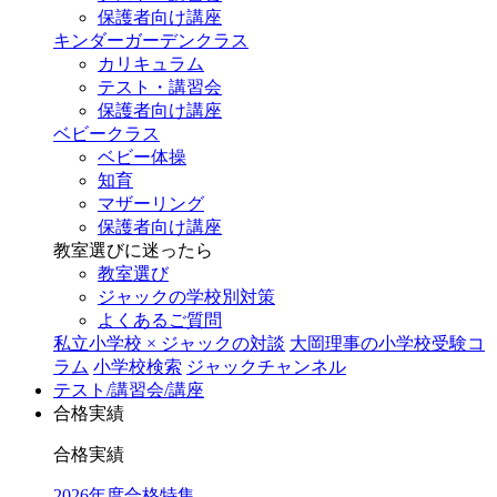
保護者向け講座
キンダーガーデンクラス
カリキュラム
テスト・講習会
保護者向け講座
ベビークラス
ベビー体操
知育
マザーリング
保護者向け講座
教室選びに迷ったら
教室選び
ジャックの学校別対策
よくあるご質問
私立小学校 × ジャックの対談
大岡理事の小学校受験コ
ラム
小学校検索
ジャックチャンネル
テスト/講習会/講座
合格実績
合格実績
2026年度合格特集