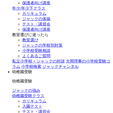
保護者向け講座
年少/年少下クラス
カリキュラム
ジャックの体操
テスト・講習会
保護者向け講座
教室選びに迷ったら
教室選び
ジャックの学校別対策
小学校受験相談
よくあるご質問
私立小学校 × ジャックの対談
大岡理事の小学校受験コ
ラム
小学校検索
ジャックチャンネル
幼稚園受験
幼稚園受験
ジャックの強み
幼稚園受験クラス
カリキュラム
入園テスト
テスト・講習会