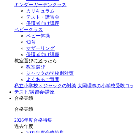
キンダーガーデンクラス
カリキュラム
テスト・講習会
保護者向け講座
ベビークラス
ベビー体操
知育
マザーリング
保護者向け講座
教室選びに迷ったら
教室選び
ジャックの学校別対策
よくあるご質問
私立小学校 × ジャックの対談
大岡理事の小学校受験コ
テスト/講習会/講座
合格実績
合格実績
2026年度合格特集
過去年度
2025年度合格特集