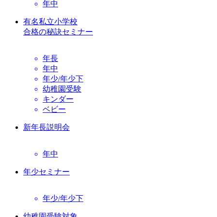
年中
有名私立小学校
合格の秘訣セミナー
年長
年中
年少/年少下
幼稚園受験
キンダー
ベビー
新年長説明会
年中
年少セミナー
年少/年少下
幼稚園受験対象