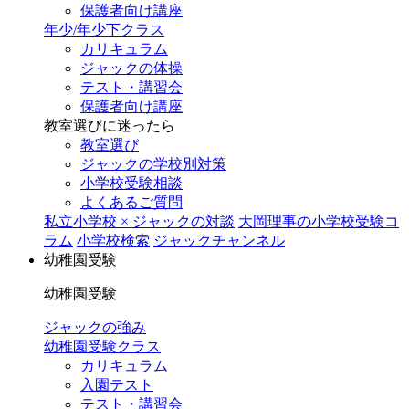
保護者向け講座
年少/年少下クラス
カリキュラム
ジャックの体操
テスト・講習会
保護者向け講座
教室選びに迷ったら
教室選び
ジャックの学校別対策
小学校受験相談
よくあるご質問
私立小学校 × ジャックの対談
大岡理事の小学校受験コ
ラム
小学校検索
ジャックチャンネル
幼稚園受験
幼稚園受験
ジャックの強み
幼稚園受験クラス
カリキュラム
入園テスト
テスト・講習会