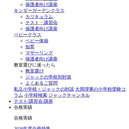
保護者向け講座
キンダーガーデンクラス
カリキュラム
テスト・講習会
保護者向け講座
ベビークラス
ベビー体操
知育
マザーリング
保護者向け講座
教室選びに迷ったら
教室選び
ジャックの学校別対策
よくあるご質問
私立小学校 × ジャックの対談
大岡理事の小学校受験コ
ラム
小学校検索
ジャックチャンネル
テスト/講習会/講座
合格実績
合格実績
2026年度合格特集