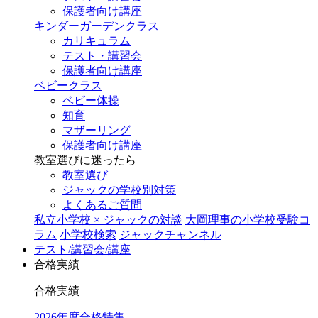
保護者向け講座
キンダーガーデンクラス
カリキュラム
テスト・講習会
保護者向け講座
ベビークラス
ベビー体操
知育
マザーリング
保護者向け講座
教室選びに迷ったら
教室選び
ジャックの学校別対策
よくあるご質問
私立小学校 × ジャックの対談
大岡理事の小学校受験コ
ラム
小学校検索
ジャックチャンネル
テスト/講習会/講座
合格実績
合格実績
2026年度合格特集