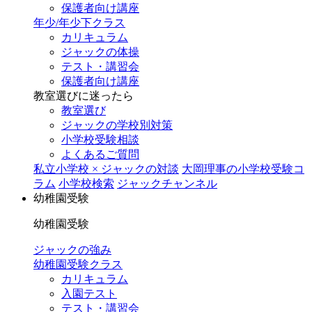
保護者向け講座
年少/年少下クラス
カリキュラム
ジャックの体操
テスト・講習会
保護者向け講座
教室選びに迷ったら
教室選び
ジャックの学校別対策
小学校受験相談
よくあるご質問
私立小学校 × ジャックの対談
大岡理事の小学校受験コ
ラム
小学校検索
ジャックチャンネル
幼稚園受験
幼稚園受験
ジャックの強み
幼稚園受験クラス
カリキュラム
入園テスト
テスト・講習会