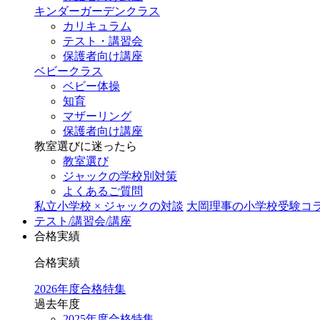
キンダーガーデンクラス
カリキュラム
テスト・講習会
保護者向け講座
ベビークラス
ベビー体操
知育
マザーリング
保護者向け講座
教室選びに迷ったら
教室選び
ジャックの学校別対策
よくあるご質問
私立小学校 × ジャックの対談
大岡理事の小学校受験コ
テスト/講習会/講座
合格実績
合格実績
2026年度合格特集
過去年度
2025年度合格特集