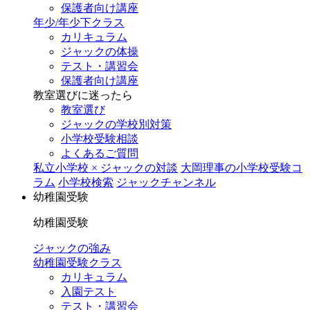
保護者向け講座
年少/年少下クラス
カリキュラム
ジャックの体操
テスト・講習会
保護者向け講座
教室選びに迷ったら
教室選び
ジャックの学校別対策
小学校受験相談
よくあるご質問
私立小学校 × ジャックの対談
大岡理事の小学校受験コ
ラム
小学校検索
ジャックチャンネル
幼稚園受験
幼稚園受験
ジャックの強み
幼稚園受験クラス
カリキュラム
入園テスト
テスト・講習会