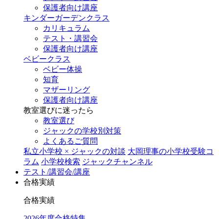
保護者向け講座
キンダーガーデンクラス
カリキュラム
テスト・講習会
保護者向け講座
ベビークラス
ベビー体操
知育
マザーリング
保護者向け講座
教室選びに迷ったら
教室選び
ジャックの学校別対策
よくあるご質問
私立小学校 × ジャックの対談
大岡理事の小学校受験コ
ラム
小学校検索
ジャックチャンネル
テスト/講習会/講座
合格実績
合格実績
2026年度合格特集