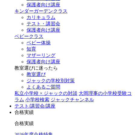
保護者向け講座
キンダーガーデンクラス
カリキュラム
テスト・講習会
保護者向け講座
ベビークラス
ベビー体操
知育
マザーリング
保護者向け講座
教室選びに迷ったら
教室選び
ジャックの学校別対策
よくあるご質問
私立小学校 × ジャックの対談
大岡理事の小学校受験コ
ラム
小学校検索
ジャックチャンネル
テスト/講習会/講座
合格実績
合格実績
2026年度合格特集