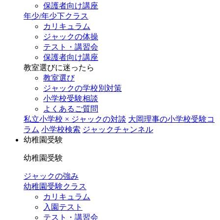
保護者向け講座
年少/年少下クラス
カリキュラム
ジャックの体操
テスト・講習会
保護者向け講座
教室選びに迷ったら
教室選び
ジャックの学校別対策
小学校受験相談
よくあるご質問
私立小学校 × ジャックの対談
大岡理事の小学校受験コ
ラム
小学校検索
ジャックチャンネル
幼稚園受験
幼稚園受験
ジャックの強み
幼稚園受験クラス
カリキュラム
入園テスト
テスト・講習会