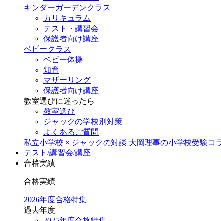
キンダーガーデンクラス
カリキュラム
テスト・講習会
保護者向け講座
ベビークラス
ベビー体操
知育
マザーリング
保護者向け講座
教室選びに迷ったら
教室選び
ジャックの学校別対策
よくあるご質問
私立小学校 × ジャックの対談
大岡理事の小学校受験コ
テスト/講習会/講座
合格実績
合格実績
2026年度合格特集
過去年度
2025年度合格特集