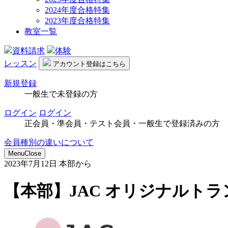
2024年度合格特集
2023年度合格特集
教室一覧
資料請求
体験
レッスン
アカウント
登録はこちら
新規登録
一般生で未登録の方
ログイン
ログイン
正会員・準会員・テスト会員・一般生で登録済みの方
会員種別の違いについて
Menu
Close
2023年7月12日
本部から
【本部】JAC オリジナルト