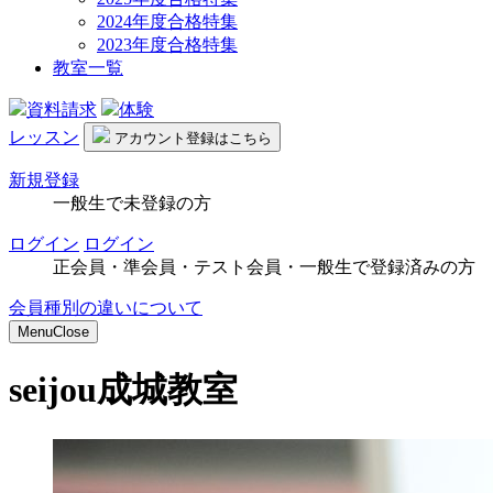
2024年度合格特集
2023年度合格特集
教室一覧
資料請求
体験
レッスン
アカウント
登録はこちら
新規登録
一般生で未登録の方
ログイン
ログイン
正会員・準会員・テスト会員・一般生で登録済みの方
会員種別の違いについて
Menu
Close
seijou
成城教室