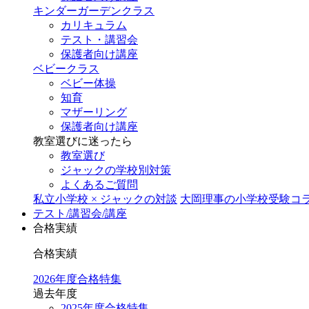
キンダーガーデンクラス
カリキュラム
テスト・講習会
保護者向け講座
ベビークラス
ベビー体操
知育
マザーリング
保護者向け講座
教室選びに迷ったら
教室選び
ジャックの学校別対策
よくあるご質問
私立小学校 × ジャックの対談
大岡理事の小学校受験コ
テスト/講習会/講座
合格実績
合格実績
2026年度合格特集
過去年度
2025年度合格特集