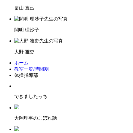
畠山 直己
間明 理沙子
大野 雅史
ホーム
教室一覧/時間割
体操指導部
できましたっち
大岡理事のこぼれ話