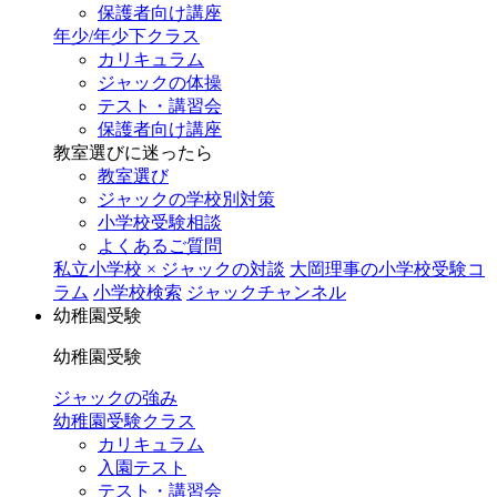
保護者向け講座
年少/年少下クラス
カリキュラム
ジャックの体操
テスト・講習会
保護者向け講座
教室選びに迷ったら
教室選び
ジャックの学校別対策
小学校受験相談
よくあるご質問
私立小学校 × ジャックの対談
大岡理事の小学校受験コ
ラム
小学校検索
ジャックチャンネル
幼稚園受験
幼稚園受験
ジャックの強み
幼稚園受験クラス
カリキュラム
入園テスト
テスト・講習会