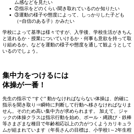
ム感などを見たい
②
指示をどのくらい聞き取れているのか知りたい
③
運動の様子や態度によって、しっかりした子ども
（=自信のある子）かみたい
学校によって基準は様々ですが、入学後、学校生活がきちん
と送れるか・授業についていけるか・何事も意欲を持って取
り組めるか。などを運動の様子や態度を通して観ようとして
いるのでしょう。
集中力をつけるには
体操が一番！
先生の指示で “すぐ” 動かなければならない体操は、的確に
指示を聞き取り⇒瞬時に判断して行動へ移さなければなりま
せん。そのため高い集中力が求められます。 加えて、ジャ
ックの体操クラスは指示行動を始め、ボール・縄跳び・鉄棒
等さまざまな種目で年齢相応以上の力がつくようカリキュラ
ムが組まれています（年長さんの目標は、小学校1～2年生程