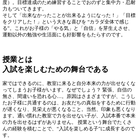
度）。目標達成のため練習することでおのずと集中力・忍耐
力もついてきます。
そして「出来なかったことが出来るようになった！」「目標
をクリアした！」という大きな喜びを “カラダ全体で感じ
る”。これがお子様の「やる気」と「自信」を芽生えさせ、
運動以外の勉強や生活面にも好影響をもたらすのです。
授業とは
入試を楽しむための舞台である
家ではできるのに、教室に来ると自分本来の力が出せなくな
ってしまうお子様がいます。なぜでしょう？ 緊張、自信の
無さ、間違いを恐れる心…。原因はさまざまですが、こうし
たお子様に共通するのは、お友だちの真似をするために行動
が遅くなり、見栄えが悪くなること。当然、印象も悪くなり
ます。通い慣れた教室で力を出せない子が、入試本番で本来
の力を出せるはずがありません。 授業という舞台でたくさ
んの経験を積むことで、“入試を楽しめる子”に成長するので
す。