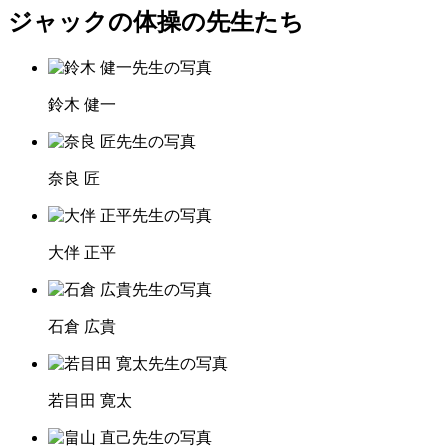
ジャックの体操の先生たち
鈴木 健一
奈良 匠
大伴 正平
石倉 広貴
若目田 寛太