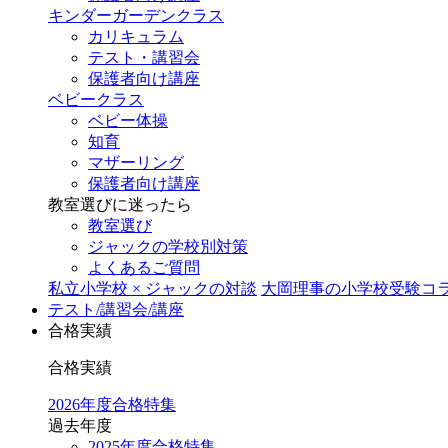
キンダーガーデンクラス
カリキュラム
テスト・講習会
保護者向け講座
ベビークラス
ベビー体操
知育
マザーリング
保護者向け講座
教室選びに迷ったら
教室選び
ジャックの学校別対策
よくあるご質問
私立小学校 × ジャックの対談
大岡理事の小学校受験コ
テスト/講習会/講座
合格実績
合格実績
2026年度合格特集
過去年度
2025年度合格特集