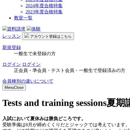
2024年度合格特集
2023年度合格特集
教室一覧
資料請求
体験
レッスン
アカウント
登録はこちら
新規登録
一般生で未登録の方
ログイン
ログイン
正会員・準会員・テスト会員・一般生で登録済みの方
会員種別の違いについて
Menu
Close
Tests and training sessions
夏期
入試において夏休みは勝負どころです。
受験準備は8月が締めくくりだとジャックでは考えています