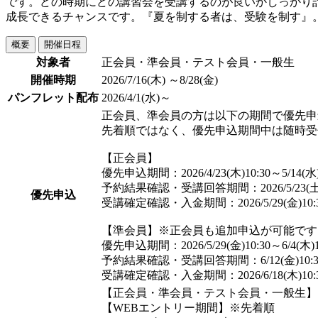
です。どの時期にどの講習会を受講するのが良いかしっかり
成長できるチャンスです。『夏を制する者は、受験を制す』
概要
開催日程
対象者
正会員・準会員・テスト会員・一般生
開催時期
2026/7/16(木) ～8/28(金)
パンフレット配布
2026/4/1(水)～
正会員、準会員の方は以下の期間で優先申
先着順ではなく、優先申込期間中は随時受
【正会員】
優先申込期間：2026/4/23(木)10:30～5/14(水)
予約結果確認・受講回答期間：2026/5/23(土)10:
優先申込
受講確定確認・入金期間：2026/5/29(金)10:30～
【準会員】※正会員も追加申込が可能です
優先申込期間：2026/5/29(金)10:30～6/4(木)1
予約結果確認・受講回答期間：6/12(⾦)10:30〜6
受講確定確認・入金期間：2026/6/18(木)10:30～
【正会員・準会員・テスト会員・一般生】
【WEBエントリー期間】※先着順