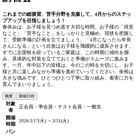
これまでの総復習、苦手分野を克服して、4月からのステッ
プアップを目指しましょう！
春休みは、お子様を見つめ直す大切な時間。お子様の「得意
なこと」「苦手なこと」をしっかりと見極め、現状を把握し
て、受験準備の計画を立てましょう。「4月になったら年長
さんになる」という自覚はお子様を飛躍的に成長させます。
すでに志望校を絞っているご家庭は、この時期に傾向を掴
み、具体的な対策を立てておくと準備がスムーズに進みま
す。一方、年中以下の皆様は、今のこの時を大切にし、お子
様と共に楽しみながら準備を進めていってください。余裕は
大きな強みです、ひとつひとつ丁寧に取り組み、着実に力を
育んでまいりましょう。
概要
開催日程
対象
正会員・準会員・テスト会員・一般生
者
開催
2026/3/17(火) ～3/31(火)
時期
パン