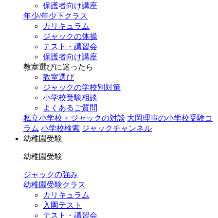
保護者向け講座
年少/年少下クラス
カリキュラム
ジャックの体操
テスト・講習会
保護者向け講座
教室選びに迷ったら
教室選び
ジャックの学校別対策
小学校受験相談
よくあるご質問
私立小学校 × ジャックの対談
大岡理事の小学校受験コ
ラム
小学校検索
ジャックチャンネル
幼稚園受験
幼稚園受験
ジャックの強み
幼稚園受験クラス
カリキュラム
入園テスト
テスト・講習会