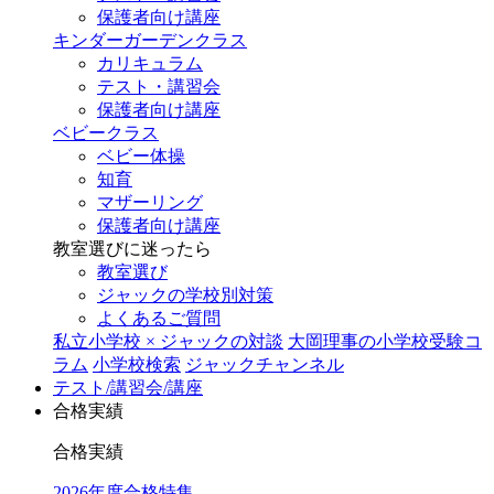
保護者向け講座
キンダーガーデンクラス
カリキュラム
テスト・講習会
保護者向け講座
ベビークラス
ベビー体操
知育
マザーリング
保護者向け講座
教室選びに迷ったら
教室選び
ジャックの学校別対策
よくあるご質問
私立小学校 × ジャックの対談
大岡理事の小学校受験コ
ラム
小学校検索
ジャックチャンネル
テスト/講習会/講座
合格実績
合格実績
2026年度合格特集