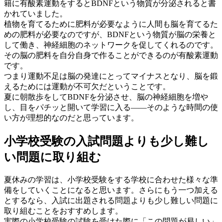
籍に有酸素運動をするとBDNFという物質が分泌されると書
かれていました。
植物を育てるために肥料が必要なように人間も脳を育てるた
めの肥料が必要なのですが、BDNFという物質が脳の栄養と
して働き、神経細胞のネットワークを促してくれるのです。
その脳の肥料を自分自身で作ることができるのが有酸素運動
です。
つまり運動不足は脳の発達にとってマイナスとなり、脳を鍛
えるためには運動が不可欠だということです。
夏に朝散歩をしてBDNFを分泌させ、脳の神経細胞を増や
し、目をパチッと開いて学習に入る——そのような時間の使
い方が理想的なのだと思っています。
小学校受験の入試問題よりも少し難し
い問題に取り組む
夏休みの学習は、小学校受験をする学校に合わせた様々な準
備をしていくことになると思います。さらにもう一つ加える
とするなら、入試に出題される問題よりも少し難しい問題に
取り組むことをおすすめします。
実際の小学校受験の試験を受けた際に「この問題が易しい」