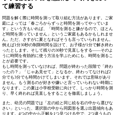
て練習する
問題を解く際に時間を測って取り組む方法があります。ご家
庭によっては「春ごろからずっと時間を測ってやっていま
す」という方もいれば、「時間を測ると嫌がるので、ほとん
ど時間を測っていません」というご家庭もあるかもしれませ
ん。ただ、さすがに夏となればそうも言っていられません。
例えば1分30秒の制限時間を設けて、お子様が1分で解き終わ
ったとします。そして残りの30秒で見直しをする——そのよ
うに時間を有効的に使う方法を学ぶためにも、時間を測るこ
とが必要です。
もし時間を測っていなければ、問題が終わった段階で「終わ
ったの？」「じゃあ見せて」となるか、終わってなければ2
分でも3分でも時間かけてしまいます。それでは意味があり
ません。もう測るのが好きや嫌いと言っていられない時期に
なります。この夏は小学校受験に向けて、しっかり時間を測
り、早く終われば見直しをすることを徹底しましょう。
また、幼児の問題では「左の絵と同じ絵を右の中から選びな
さい」といった、選択肢の中から同図形を選ぶ出題傾向もあ
ります。4つの中から正解を1つ見つける中で、2つ違うもの