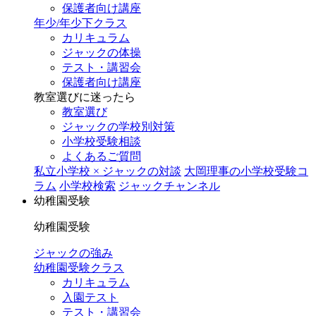
保護者向け講座
年少/年少下クラス
カリキュラム
ジャックの体操
テスト・講習会
保護者向け講座
教室選びに迷ったら
教室選び
ジャックの学校別対策
小学校受験相談
よくあるご質問
私立小学校 × ジャックの対談
大岡理事の小学校受験コ
ラム
小学校検索
ジャックチャンネル
幼稚園受験
幼稚園受験
ジャックの強み
幼稚園受験クラス
カリキュラム
入園テスト
テスト・講習会