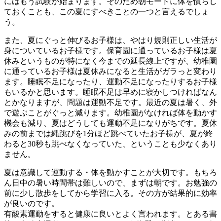
にはもう試験が始まります。そのため朝モードに体を慣らし
ておくことも、この夏にすべきことの一つと言えるでしょ
う。
また、夏にぐっと伸びるお子様は、やはり規則正しい生活が
身についているお子様です。保育園に通っているお子様は夏
休みというものが特になく今までの延長線上ですが、幼稚園
に通っているお子様は夏休みになると生活がガラっと変わり
ます。睡眠不足になったり、運動不足になったりするお子様
もいるかと思います。睡眠不足は早めに寝かしつければなん
とかなりますが、問題は運動不足です。最近の夏は暑く、外
で遊ぶことがぐっと減ります。幼稚園がなければ体を動かす
機会も減り、夏はどうしても運動不足になりがちです。夏休
みの前までは縄跳びを1分ほど跳べていたお子様が、夏が終
わると30秒も跳べなくなっていた、ということも少なくあり
ません。
夏は意識して運動する・体を動かすことが大切です。もちろ
ん日中の暑い時間帯は難しいので、まずは朝です。お勉強の
前に少し散歩をしてから学習に入る。その方が結果的に効率
が良いのです。
有酸素運動をすると健康に良いとよく言われます。とある書