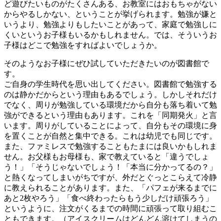
ど遊びたいものがたくさんある、お教室にはおもちゃがない
からやるしかない、ということが挙げられます。勉強が嫌と
いうより、勉強よりもしたいことがあって、家庭で勉強しに
くいというお子様もいるかもしれません。では、そういうお
子様はどこで勉強をすればよいでしょうか。
そのようなお子様にぜひ試していただきたいのが図書館で
す。
ご自身の学生時代を思い出してください。図書館で勉強する
のは静かだからという理由もあるでしょう。しかしそれだけ
でなく、周りが勉強している環境だから自分も落ち着いて勉
強ができるという理由もあります。これを「同期発火」と言
います。周りがしていることによって、自分もその環境に身
を置くことが自然と集中できる。これは幼児でも同じです。
また、ファミレスで勉強することもたまには良いかもしれま
せん。お父様もお母様も、家で教えていると「違うでしょ
う！」「そうじゃないでしょう！「本当に分かってるの？」
と熱くなってしまいがちですが、外だとぐっとこらえて冷静
に教えられることがあります。また、「パフェが来るまでに
あと2枚やろう」「食べ終わったらもう少しだけ頑張ろう」
というように、注文がくるまでの時間に頑張って取り組むこ
ともできます。（アイスクリームはどんどん溶けてしまうの