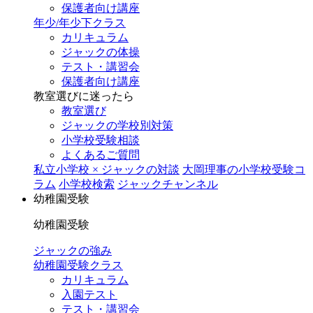
保護者向け講座
年少/年少下クラス
カリキュラム
ジャックの体操
テスト・講習会
保護者向け講座
教室選びに迷ったら
教室選び
ジャックの学校別対策
小学校受験相談
よくあるご質問
私立小学校 × ジャックの対談
大岡理事の小学校受験コ
ラム
小学校検索
ジャックチャンネル
幼稚園受験
幼稚園受験
ジャックの強み
幼稚園受験クラス
カリキュラム
入園テスト
テスト・講習会