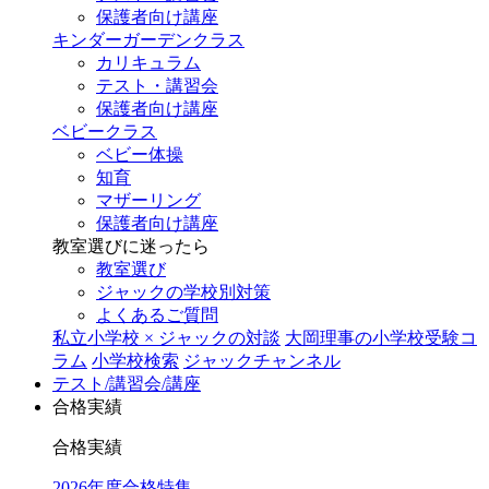
保護者向け講座
キンダーガーデンクラス
カリキュラム
テスト・講習会
保護者向け講座
ベビークラス
ベビー体操
知育
マザーリング
保護者向け講座
教室選びに迷ったら
教室選び
ジャックの学校別対策
よくあるご質問
私立小学校 × ジャックの対談
大岡理事の小学校受験コ
ラム
小学校検索
ジャックチャンネル
テスト/講習会/講座
合格実績
合格実績
2026年度合格特集