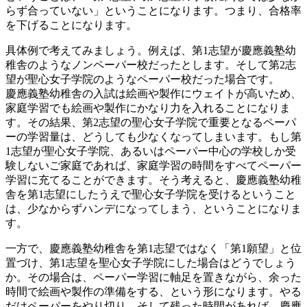
らず合っていない」ということになります。つまり、合格率
を下げることになります。
具体例で考えてみましょう。例えば、第1志望が慶應義塾幼
稚舎のようなノンペーパー校だったとします。そして第2志
望が聖心女子学院のようなペーパー校だった場合です。
慶應義塾幼稚舎の入試は絵画や製作にウェイトが高いため、
家庭学習でも絵画や製作にかなり力を入れることになりま
す。その結果、第2志望の聖心女子学院で重要となるペーパ
ーの学習量は、どうしても少なくなってしまいます。もし第
1志望が聖心女子学院、あるいはペーパー中心の学校しか受
験しないご家庭であれば、家庭学習の時間をすべてペーパー
学習に充てることができます。そう考えると、慶應義塾幼稚
舎を第1志望にしたうえで聖心女子学院を受けるということ
は、少なからずハンデになってしまう、ということになりま
す。
一方で、慶應義塾幼稚舎を第1志望ではなく「第1願望」と位
置づけ、第1志望を聖心女子学院にした場合はどうでしょう
か。その場合は、ペーパー学習に軸足を置きながら、余った
時間で絵画や製作の準備をする、という形になります。やる
だけペーパーをやり切り、そして残った時間があれば、慶應