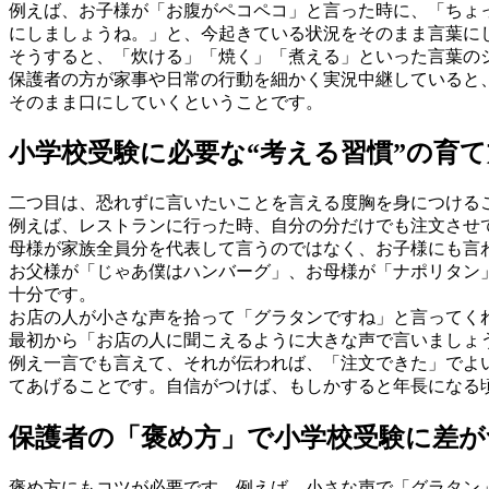
例えば、お子様が「お腹がペコペコ」と言った時に、「ちょ
にしましょうね。」と、今起きている状況をそのまま言葉に
そうすると、「炊ける」「焼く」「煮える」といった言葉の
保護者の方が家事や日常の行動を細かく実況中継していると
そのまま口にしていくということです。
小学校受験に必要な“考える習慣”の育て
二つ目は、恐れずに言いたいことを言える度胸を身につける
例えば、レストランに行った時、自分の分だけでも注文させ
母様が家族全員分を代表して言うのではなく、お子様にも言
お父様が「じゃあ僕はハンバーグ」、お母様が「ナポリタン
十分です。
お店の人が小さな声を拾って「グラタンですね」と言ってく
最初から「お店の人に聞こえるように大きな声で言いましょ
例え一言でも言えて、それが伝われば、「注文できた」でよ
てあげることです。自信がつけば、もしかすると年長になる
保護者の「褒め方」で小学校受験に差が
褒め方にもコツが必要です。例えば、小さな声で「グラタン