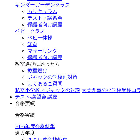
キンダーガーデンクラス
カリキュラム
テスト・講習会
保護者向け講座
ベビークラス
ベビー体操
知育
マザーリング
保護者向け講座
教室選びに迷ったら
教室選び
ジャックの学校別対策
よくあるご質問
私立小学校 × ジャックの対談
大岡理事の小学校受験コ
テスト/講習会/講座
合格実績
合格実績
2026年度合格特集
過去年度
2025年度合格特集