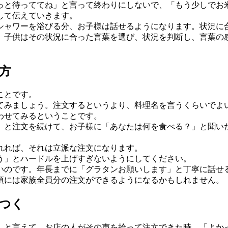
っと待っててね」と言って終わりにしないで、「もう少しでお
して伝えていきます。
シャワーを浴びる分、お子様は話せるようになります。状況に
、子供はその状況に合った言葉を選び、状況を判断し、言葉の
方
ことです。
てみましょう。注文するというより、料理名を言うくらいでよ
わせてみるということです。
」と注文を続けて、お子様に「あなたは何を食べる？」と聞い
れれば、それは立派な注文になります。
う」とハードルを上げすぎないようにしてください。
いのです。年長までに「グラタンお願いします」と丁寧に話せる
頃には家族全員分の注文ができるようになるかもしれません。
つく
」と言えて、お店の人がその声を拾って注文できた時、「よか