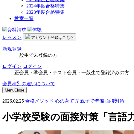
2024年度合格特集
2023年度合格特集
教室一覧
資料請求
体験
レッスン
アカウント
登録はこちら
新規登録
一般生で未登録の方
ログイン
ログイン
正会員・準会員・テスト会員・一般生で登録済みの方
会員種別の違いについて
Menu
Close
2026.02.25
合格メソッド
心の育て方
親子で準備
面接対策
小学校受験の面接対策「言語