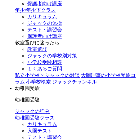
保護者向け講座
年少/年少下クラス
カリキュラム
ジャックの体操
テスト・講習会
保護者向け講座
教室選びに迷ったら
教室選び
ジャックの学校別対策
小学校受験相談
よくあるご質問
私立小学校 × ジャックの対談
大岡理事の小学校受験コ
ラム
小学校検索
ジャックチャンネル
幼稚園受験
幼稚園受験
ジャックの強み
幼稚園受験クラス
カリキュラム
入園テスト
テスト・講習会