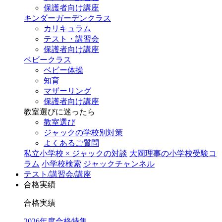
保護者向け講座
キンダーガーデンクラス
カリキュラム
テスト・講習会
保護者向け講座
ベビークラス
ベビー体操
知育
マザーリング
保護者向け講座
教室選びに迷ったら
教室選び
ジャックの学校別対策
よくあるご質問
私立小学校 × ジャックの対談
大岡理事の小学校受験コ
ラム
小学校検索
ジャックチャンネル
テスト/講習会/講座
合格実績
合格実績
2026年度合格特集