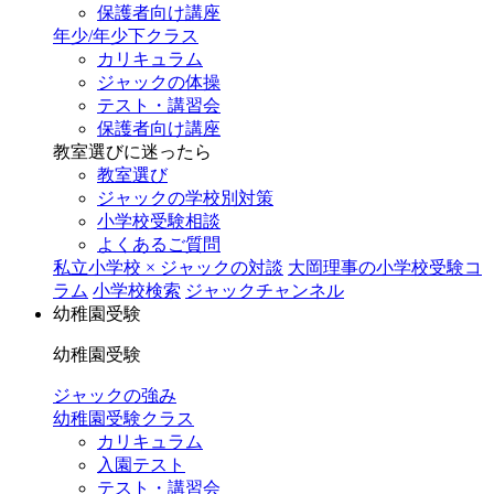
保護者向け講座
年少/年少下クラス
カリキュラム
ジャックの体操
テスト・講習会
保護者向け講座
教室選びに迷ったら
教室選び
ジャックの学校別対策
小学校受験相談
よくあるご質問
私立小学校 × ジャックの対談
大岡理事の小学校受験コ
ラム
小学校検索
ジャックチャンネル
幼稚園受験
幼稚園受験
ジャックの強み
幼稚園受験クラス
カリキュラム
入園テスト
テスト・講習会