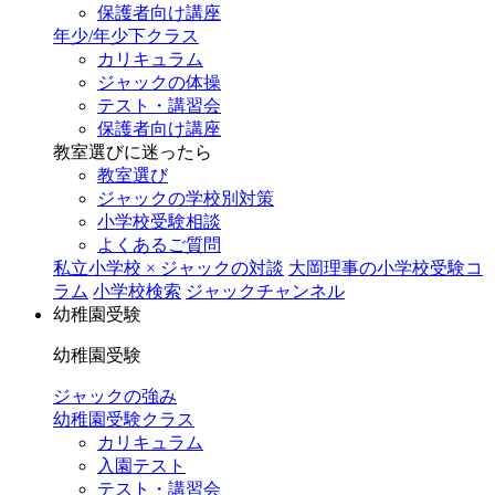
保護者向け講座
年少/年少下クラス
カリキュラム
ジャックの体操
テスト・講習会
保護者向け講座
教室選びに迷ったら
教室選び
ジャックの学校別対策
小学校受験相談
よくあるご質問
私立小学校 × ジャックの対談
大岡理事の小学校受験コ
ラム
小学校検索
ジャックチャンネル
幼稚園受験
幼稚園受験
ジャックの強み
幼稚園受験クラス
カリキュラム
入園テスト
テスト・講習会