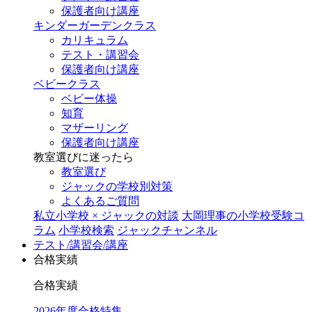
保護者向け講座
キンダーガーデンクラス
カリキュラム
テスト・講習会
保護者向け講座
ベビークラス
ベビー体操
知育
マザーリング
保護者向け講座
教室選びに迷ったら
教室選び
ジャックの学校別対策
よくあるご質問
私立小学校 × ジャックの対談
大岡理事の小学校受験コ
ラム
小学校検索
ジャックチャンネル
テスト/講習会/講座
合格実績
合格実績
2026年度合格特集