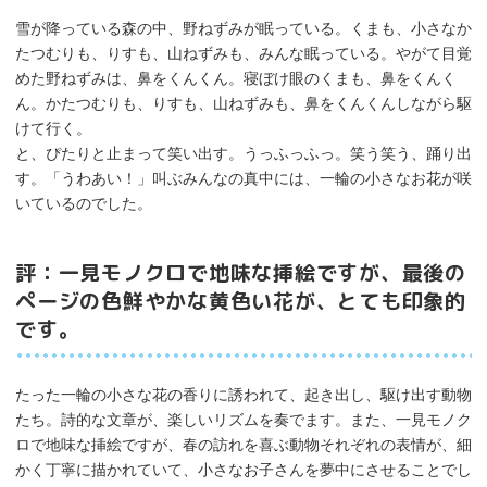
雪が降っている森の中、野ねずみが眠っている。くまも、小さなか
たつむりも、りすも、山ねずみも、みんな眠っている。やがて目覚
めた野ねずみは、鼻をくんくん。寝ぼけ眼のくまも、鼻をくんく
ん。かたつむりも、りすも、山ねずみも、鼻をくんくんしながら駆
けて行く。
と、ぴたりと止まって笑い出す。うっふっふっ。笑う笑う、踊り出
す。「うわあい！」叫ぶみんなの真中には、一輪の小さなお花が咲
いているのでした。
評：一見モノクロで地味な挿絵ですが、最後の
ページの色鮮やかな黄色い花が、とても印象的
です。
たった一輪の小さな花の香りに誘われて、起き出し、駆け出す動物
たち。詩的な文章が、楽しいリズムを奏でます。また、一見モノク
ロで地味な挿絵ですが、春の訪れを喜ぶ動物それぞれの表情が、細
かく丁寧に描かれていて、小さなお子さんを夢中にさせることでし