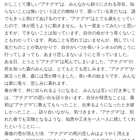
かしこくて優しい“アナグマ”は、みんなから頼りにされる存在。知
らないことは無いというほどの物知りで、困っている友だちは、誰
でもきっと助けてあげるのです。“アナグマ”はとても歳をとってい
たので、体が思うように動きません。もう一度走ってみたいと思い
ますが、できないことは知っています。自分の命がそう長くないこ
ともわかっています。死ぬことを恐れてはいませんが、残していく
友だちのことが気がかりで、自分がいつか長いトンネルの向こうに
行ってしまっても、あまり悲しまないようにと言っていました。
ある日、とうとう“アナグマ”は死んでしまいました。“アナグマ”の
死を知った森のみんなは、とてもとても悲しみます。“アナグマ”が
旅立った夜、森には雪が降りました。長い冬の始まりです。みんな
は家に篭り、悲しみに暮れます。
春が来て、外に出られるようになると、みんなは互いに行き来して
は、“アナグマ”の思い出を語り合います。自分が得意なことは、最
初は“アナグマ”に教えてもらったこと、出来るようになったとき嬉
しかったこと...。語り合いながら、気づきます。“アナグマ”は、別
れた後でも宝物となるような、知恵や工夫を一人一人に残してくれ
たということに…。
最後の雪が消えた頃、“アナグマ”の死の悲しみはようやく消えま