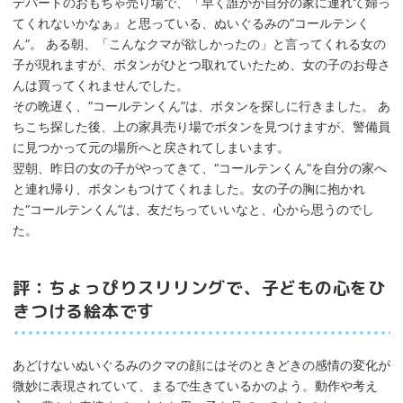
デパートのおもちゃ売り場で、「早く誰かが自分の家に連れて婦っ
てくれないかなぁ』と思っている、ぬいぐるみの“コールテンく
ん”。 ある朝、「こんなクマが欲しかったの」と言ってくれる女の
子が現れますが、ボタンがひとつ取れていたため、女の子のお母さ
んは買ってくれませんでした。
その晩遅く、“コールテンくん”は、ボタンを探しに行きました。 あ
ちこち探した後、上の家具売り場でボタンを見つけますが、警備員
に見つかって元の場所へと戻されてしまいます。
翌朝、昨日の女の子がやってきて、“コールテンくん”を自分の家へ
と連れ帰り、ボタンもつけてくれました。女の子の胸に抱かれ
た“コールテンくん”は、友だちっていいなと、心から思うのでし
た。
評：ちょっぴりスリリングで、子どもの心をひ
きつける絵本です
あどけないぬいぐるみのクマの顔にはそのときどきの感情の変化が
微妙に表現されていて、まるで生きているかのよう。動作や考え