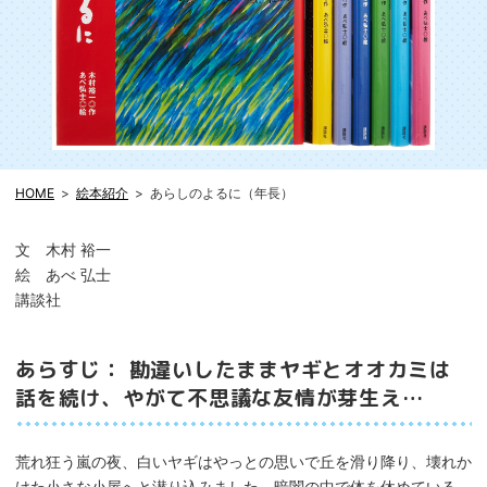
HOME
絵本紹介
あらしのよるに（年長）
文 木村 裕一
絵 あべ 弘士
講談社
あらすじ： 勘違いしたままヤギとオオカミは
話を続け、やがて不思議な友情が芽生え…
荒れ狂う嵐の夜、白いヤギはやっとの思いで丘を滑り降り、壊れか
けた小さな小屋へと潜り込みました。暗闇の中で体を休めている