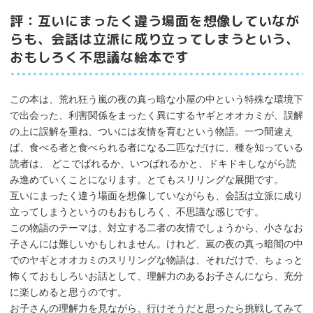
評：互いにまったく違う場面を想像していなが
らも、会話は立派に成り立ってしまうという、
おもしろく不思議な絵本です
この本は、荒れ狂う嵐の夜の真っ暗な小屋の中という特殊な環境下
で出会った、利害関係をまったく異にするヤギとオオカミが、誤解
の上に誤解を重ね、ついには友情を育むという物語。一つ間違え
ば、食べる者と食べられる者になる二匹なだけに、種を知っている
読者は、 どこでばれるか、いつばれるかと、ドキドキしながら読
み進めていくことになります。とてもスリリングな展開です。
互いにまったく違う場面を想像していながらも、会話は立派に成り
立ってしまうというのもおもしろく、不思議な感じです。
この物語のテーマは、対立する二者の友情でしょうから、小さなお
子さんには難しいかもしれません。けれど、嵐の夜の真っ暗闇の中
でのヤギとオオカミのスリリングな物語は、それだけで、ちょっと
怖くておもしろいお話として、理解力のあるお子さんになら、充分
に楽しめると思うのです。
お子さんの理解力を見ながら、行けそうだと思ったら挑戦してみて