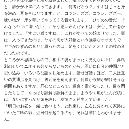
と、誰かが小屋に入ってきます。「何者だろう？」ヤギはじっと身
を潜め、耳をそばだてます。と、コツン、ズズ、コツン、ズズー。
硬い物が、床を叩いてやってくる音がします。「ひずめの音だ！そ
れならヤギに違いない」。そう思い込んだヤギは、安心して声をか
けました。「すごい嵐ですね」。これがすべての始まりでした。実
は、入ってきたのは、ヤギの肉が大好物という強暴なオオカミで、
ヤギがひずめの音だと思ったのは、足をくじいたオオカミの杖の音
だったのです。
ところが不思議なもので、相手の姿がまったく見えない上に、鼻風
邪のせいでニオイも分からないものだから、互いに自分の仲間だと
思い込み、いろいろな話をし始めます。話せば話すほど、二人は互
いの共通点を見つけ、親近感を覚えます。何度か誤解が解けそうな
瞬間もありますが、肝心なところで、運良く雷がなったり、目を閉
じたりして、やっぱり誤解は誤解のまま。ようやく嵐が止んだ頃に
は、互いにすっかり気を許し、友情さえ芽生えていました。
「明日のお昼を一緒に食べよう」と約束し、左右に分かれて家路に
ついた二匹の影。翌日何が起こるのか、それは誰にもわかりませ
ん。