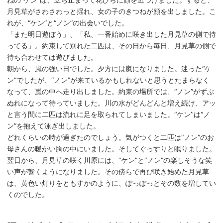
月見草がさわさわっと揺れ、女の子のきつねが顔を出しました。こ
れが、“ケン”と“ノン”の出会いでした。
「また明日遊ぼう」、「私、一番始めに咲き出した月見草の側で待
ってる」。約束して別れた二匹は、その日から毎日、月見草の側で
待ち合わせては遊びました。
朝から、風の強い日でした。夕方には嵐になりました。迷った“ケ
ン”でしたが、“ノン”が来ているかもしれないと思うとたまらなく
なって、嵐の中へ走り出しました。約束の場所では、“ノン”がずぶ
ぬれになって待っていました。川の水がどんどんと増え続け、アッ
と言う間に二匹は流れに足を取られてしまいました。“ケン’'は“ノ
ン”を抱えて泳ぎ出しました。
どれくらいの時が過ぎたのでしょう。気がつくと二匹は“ノン”のお
母さんの暖かい胸の中にいました。そしてぐっすりと眠りました。
翌日から、月見草の咲く川原には、“ケン”と“ノン”の楽しそうな笑
い声が響くようになりました。その傍らで再び咲き始めた月見草
は、黄色い灯りをともすかのように、ぽっぽっとその数を増してい
くのでした。