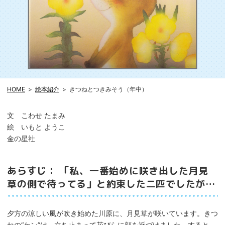
HOME
絵本紹介
きつねとつきみそう（年中）
文 こわせ たまみ
絵 いもと ようこ
金の星社
あらすじ： 「私、一番始めに咲き出した月見
草の側で待ってる」と約束した二匹でしたが…
夕方の涼しい風が吹き始めた川原に、月見草が咲いています。きつ
ねの“ケン”は、立ち止まって花びらに顔を近づけました。すると、