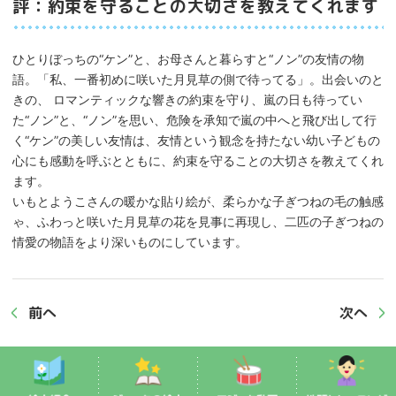
評：約束を守ることの大切さを教えてくれます
ひとりぼっちの“ケン”と、お母さんと暮らすと“ノン”の友情の物
語。「私、一番初めに咲いた月見草の側で待ってる」。出会いのと
きの、 ロマンティックな響きの約束を守り、嵐の日も待ってい
た“ノン”と、“ノン”を思い、危険を承知で嵐の中へと飛び出して行
く“ケン”の美しい友情は、友情という観念を持たない幼い子どもの
心にも感動を呼ぶとともに、約束を守ることの大切さを教えてくれ
ます。
いもとようこさんの暖かな貼り絵が、柔らかな子ぎつねの毛の触感
ゃ、ふわっと咲いた月見草の花を見事に再現し、二匹の子ぎつねの
情愛の物語をより深いものにしています。
前へ
次へ