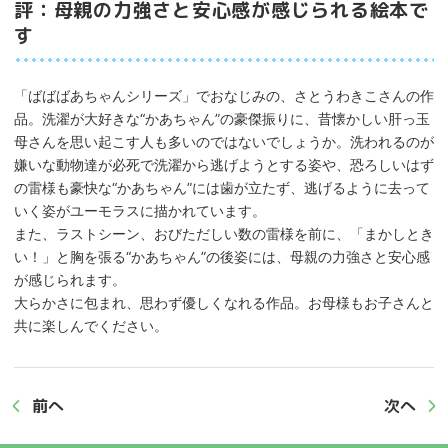
評：母親の力強さと安心感が感じられる絵本で
す
「ばばばあちゃんシリーズ」でおなじみの、さとうわきこさんの作
品。洗濯が大好きな“かあちゃん”の豪傑振りに、昔懐かしい肝っ玉
母さんを思い起こす人も多いのではないでしょうか。洗われるのが
嫌いな動物達が必死で洗濯から逃げようとする姿や、恐ろしいはず
の雷様も豪快な“かあちゃん”には歯が立たず、逃げるように去って
いく姿がユーモラスに描かれています。
また、ラストシーン、おびただしい数の雷様を前に、「まかしとき
い！」と胸を張る“かあちゃん”の後姿には、母親の力強さと安心感
が感じられます。
大らかさに包まれ、思わず優しくなれる作品。お母様もお子さんと
共に楽しんでください。
前へ
次へ