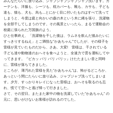
みんなたらいに放り込み、ジャブジャブジャブジャブ洗います。カ
ーテンも、洋服も、シーツも、枕カバーも、靴も、カサも、子ども
達も、猫も、犬も、烏も…とにかく目に付いたものはすべて洗って
しまうと、今度は庭と向かいの森の木という木に縄を張り、洗濯物
を全部干してしまうのです。その風景といったら、まるで運動会の
校庭に張られた万国旗のよう。
ひと仕事終え、「洗濯物を干した後は、ラムネを飲んだ後みたいに
すっきりするねえ」とご満悦な“かあちゃん”でしたが、その様子を
雷様が見ていたものだから、さあ、大変! 雷様は、干されている
子ども達や動物達のおへそを食べようと、全速力で雲を運転してや
ってきます。『ピカッ バリ バリ バリッ』けたたましい音と同時
に、雷様が落ちてきました。
ところが、薄汚れた雷様を見た“かあちゃん”は、怖がるどころか、
あっという間にたらいに放り込み、ジャブジャブ洗ってしまいま
す。夕方、すっかりキレイになった雷様は、おへそを取るのも忘
れ、慌てて空へと逃げ帰って行きました。
さて、その翌日。またまた家中の物を洗濯していた“かあちゃん” の
元に、思いがけないお客様が訪れるのでした。