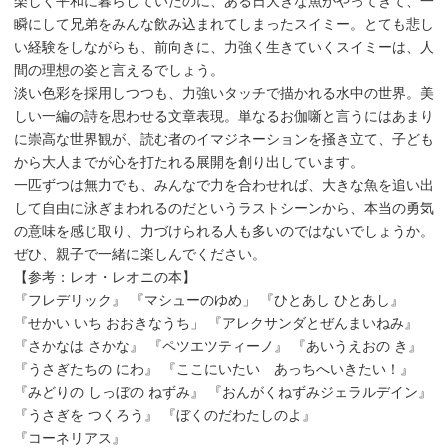
楽しく平和に暮らしていたのに、ある日大きな魚がやってきて、一
瞬にして兄弟をみんな飲み込まれてしまったスイミー。とても悲し
い経験をしながらも、前向きに、力強く生きていくスイミーは、人
間の理想の姿と言えるでしょう。
淡い色彩を採用しつつも、力強いタッチで描かれる水中の世界。美
しい一編の詩を思わせる文章表現。単なるお伽噺と言うにはあまり
に崇高な世界観が、読む者のイマジネーションを掻き立て、子ども
から大人までが心を打たれる展開を創り出しています。
一匹ずつは無力でも、みんなで力を合わせれば、大きな魚を追い出
して自由に泳ぎまわれるのだというラストシーンから、本当の勇気
の意味を感じ取り、力づけられる人も多いのではないでしょうか。
ぜひ、親子で一緒に楽しんでください。
【参考：レオ・レオニの本】
『フレデリック』 『マシューのゆめ」 『ひとあし ひとあし』
『せかい いち おおきなうち」 『アレクサンダとぜんまいねみ』
『さかなは さかな』 『ペツエツティーノ』 『あいうえおの き』
『うさぎたちの にわ』 『ここにいたい あっちへいきたい！』
『みどりの しっぼの ねずみ』 『おんがくねずみジェラルデイン』
『うさぎを つくろう』 『ぼくのだわたしのよ』
『コーネリアス』