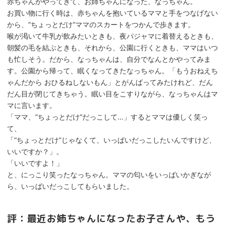
赤ちゃんがやってきて、お姉ちゃんになった、なっちゃん。
お買い物に行く時は、赤ちゃんを抱いているママと手をつなげない
から、“ちょっとだけ”ママのスカートをつかんで歩きます。
喉が渇いて牛乳が飲みたいときも、夜パジャマに着替えるときも、
朝髪の毛を結ぶときも、それから、公園に行くときも、ママはいつ
も忙しそう。だから、なっちゃんは、自分でなんとかやってみま
す。公園から帰って、眠くなってきたなっちゃん。「もうおねえち
ゃんだから おひるねしないもん」とがんばってみたけれど、だん
だん目が閉じてきちゃう。眠い目をこすりながら、なっちゃんはマ
マに言います。
「ママ、“ちょっとだけ”だっこして…」するとママは優しく笑っ
て、
「“ちょっとだけ”じゃなくて、いっぱいだっこしたいんですけど、
いいですか？」。
「いいですよ！」
と、にっこり笑ったなっちゃん。ママの匂いをいっばいかぎなが
ら、いっばいだっこしてもらいました。
評：最近お姉ちゃんになったお子さんや、もう