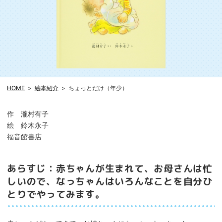
HOME
絵本紹介
ちょっとだけ（年少）
作 瀧村有子
絵 鈴木永子
福音館書店
あらすじ：赤ちゃんが生まれて、お母さんは忙
しいので、なっちゃんはいろんなことを自分ひ
とりでやってみます。