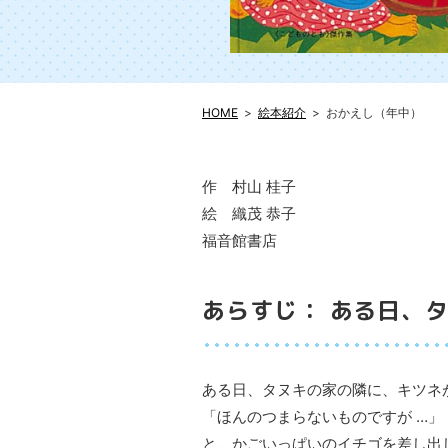
HOME
絵本紹介
おかえし（年中）
作 村山 桂子
絵 織茂 恭子
福音館書店
あらすじ： ある日、
ある日、タヌキの家の隣に、キツネ
「ほんのつまらないものですが …」
と、かごいっぱいのイチゴを差し出