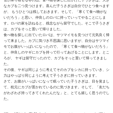
なカブを二つ見つけます。喜んだ子うさぎは自分でひとつ食べます
が、 もうひとつは残しておきます。そして、「寒くて食べ物がな
いだろう」と思い、仲良しのロバに持っていってやることにしま
す。ロバの家を訪ねると、残念ながら留守でした。そこで子うさぎ
は、カブをそっと置いて帰りました。
食べ物を探しに出ていたロバは、サツマイモを見つけて元気良く帰
って来ました。カブに気づき不思議に思いますが、自分はサツマイ
モでお腹がいっぱいになったので、「寒くて食べ物がないだろう」
と、仲良しのヤギにカブを持って行ってあげることにします。とこ
ろが、 ヤギは留守だったので、カブをそっと置いて帰ってきまし
た。
その後、ヤギは同じように考えてそのカブをシカに持っていき、シ
力はやっばり同じように考えて子うさぎに持っていきます。
さて、お腹がいっぱいになって眠っていた子うさぎは、目を覚まし
て、枕元にカブが置かれているのに気づきます。そして、「友だち
がわざわざ持ってきてくれたんだな」と、とても嬉しく思うのでし
た。