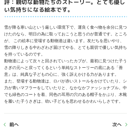
評：親切な動物たちのストーリー。とても優し
い気持ちになる絵本です。
雪が降る寒い山という厳しい環境下で、運良く食べ物を余分に見つ
けたのなら、明日の為に取っておこうと思うのが普通です。ところ
が、 この絵本に登場する動物達は違います。友だちを思いやり、
雪の降りしきる中わざわざ届けてやる、とても親切で優しい気持ち
を持っているのです。
動物達によって次々と回されていったカブが、最初に見つけた子う
さぎの元へと戻ってくるという単純なストーリーの底にある「善
意』は、純真な子どもの心に、強く訴えかける力があります。
また、登場する動物達は、ロバが赤いストールをかけていたり、シ
力が青いマフラーをしていたりと、なかなかファッショナブル。中
でも緑色のコートを着、同色の耳用の穴のある帽子をかぶり、木靴
を履いた子うさぎは、幼い子どもを思わせるかわいらしさです。
前へ
次へ