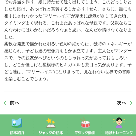
でお弁当を作り、娘に持たせて送り出してしまう。このどっしりと
した対応は、あっぱれと賞賛するしかありません。さらに、誰にも
相手にされなかった“マリールイズ”が家出に嫌気がさしてきた頃、
タイミングよく現れる、これまたあっぱれな母親です。父親ならこ
んなわけにはいかないだろうなぁと思い、なんだか情けなくなりま
した。
柔軟な発想で描かれた明るい色彩の絵からは、独特のエネルギーが
感じられ、子ども達の想像力をもかき立てます。主人公がマングー
スで、その親友がへびというのもしゃれっ気があっておもしろい
し、どこか怪しげな星模様のヒキガエルも茶目っ気があります。子
ども達は、“マリールイズ”になりきって、見なれない世界での冒険
を楽しむことでしょう。
前へ
次へ