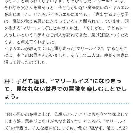
らない」と断られてしまいます。がっかりした“マリールイズ”は、
それなら父さんを探そうと、子どもがいない魔法使いのヒキガエル
を訪ねました。ところがヒキガエルにまでも、「家出するような子
は、魔法の覚えも悪いにきまっている」と断られてしまいます。頭
を抱える“マリールイズ”にヒキガエルは、「今しがた、子どもを一
人欲しいというステキなご婦人が訪ねてきた。急げば追いつくだろ
うよ」と教えてくれました。
ヒキガエルが教えてくれた通り走った“マリールイズ”。するとそこ
には、本当のお母さんがいました。そうして二人は、仲良くお家に
帰って行ったのでした。
評：子ども達は、“マリールイズ”になりきっ
て、見なれない世界での冒険を楽しむことでし
ょう。
自分が悪いのを棚に上げ、母親がぶったことに腹を立てて家出して
しまう娘。思春期にありがちな光景です。ところが、“マリールイ
ズ” の母親は、そんな娘を前にしても、慌てず騒がず、澄ました顔