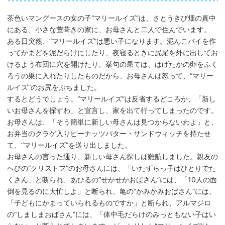
茶色いマングースの女の子“マリールイズ”は、さとうきび畑の真中
にある、小さな萱葺きの家に、お母さんと二人で住んでいます。
ある日突然、“マリールイズ”は悪い子になります。泥んこパイを作
ってかまどを泥だらけにしたり、夜寝るときに尻尾を外に出してお
けるよう布団に穴を開けたり、挙句の果ては、はげたかの卵をふく
ろうの巣に入れたりしたものだから、お母さんは怒って、“マリー
ルイズ”のお尻をぶちました。
するとどうでしょう。“マリールイズ”は反省するどころか、「新し
いお母さんを探すわ」と宣言し、家を出て行ってしまったのです。
お母さんは、「そう簡単に新しい母さんは見つからないわよ」と、
お弁当のクラゲ入りピーナッツバター・サンドウィッチを持たせ
て、“マリールイズ”を送り出しました。
お母さんの言った通り、新しい母さん探しは難航しました。親友の
へびの“クリストフ”のお母さんには、「いたずらっ子はひとりでた
くさん」と断られ、あひるの“せかせかおばさん”には、「10人の面
倒を見るのに大忙しよ」と断られ、亀の“かみかみおばさん”には、
「子どもにかまっていられるものですか」と断られ、アルマジロ
の“しましまおばさん”には、「体中毛だらけのみっともない子はい