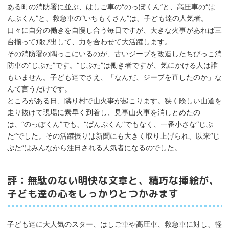
ある町の消防署に並ぶ、はしご車の“のっぽくん”と、高圧車の“ぱ
んぷくん”と、救急車の“いちもくさん”は、子ども達の人気者。
口々に自分の働きを自慢し合う毎日ですが、大きな火事があれば三
台揃って飛ぴ出して、力を合わせて大活躍します。
その消防署の隅っこにいるのが、古いジープを改造したちびっこ消
防車の“じぷた”です。“じぷた”は働き者ですが、気にかける人は誰
もいません。子ども達でさえ、「なんだ、ジープを直したのか」な
んて言うだけです。
ところがある日、隣り村で山火事が起こります。狭く険しい山道を
走り抜けて現場に素早く到着し、見事山火事を消しとめたの
は、“のっぽくん”でも、“ぱんぷくん”でもなく、一番小さな“じぷ
た”でした。その活躍振りは新聞にも大きく取り上げられ、以来“じ
ぷた”はみんなから注日される人気者になるのでした。
評：無駄のない明快な文章と、精巧な挿絵が、
子ども達の心をしっかりとつかみます
子ども達に大人気のスター、はしご車や高圧車、救急車に対し、軽