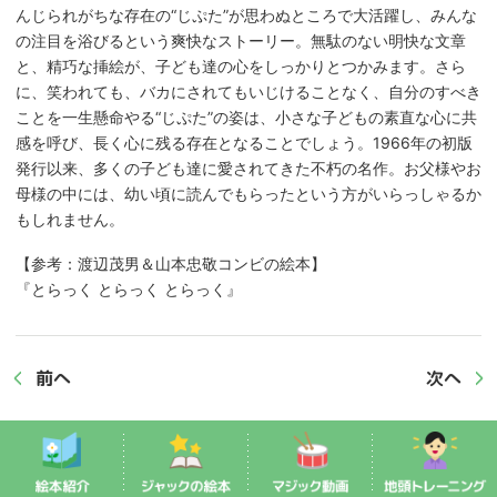
んじられがちな存在の“じぷた”が思わぬところで大活躍し、みんな
の注目を浴びるという爽快なストーリー。無駄のない明快な文章
と、精巧な挿絵が、子ども達の心をしっかりとつかみます。さら
に、笑われても、バカにされてもいじけることなく、自分のすべき
ことを一生懸命やる“じぷた”の姿は、小さな子どもの素直な心に共
感を呼び、長く心に残る存在となることでしょう。1966年の初版
発行以来、多くの子ども達に愛されてきた不朽の名作。お父様やお
母様の中には、幼い頃に読んでもらったという方がいらっしゃるか
もしれません。
【参考：渡辺茂男＆山本忠敬コンビの絵本】
『とらっく とらっく とらっく』
前へ
次へ