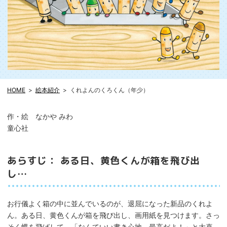
HOME
絵本紹介
くれよんのくろくん（年少）
作・絵 なかや みわ
童心社
あらすじ： ある日、黄色くんが箱を飛び出
し…
お行儀よく箱の中に並んでいるのが、退屈になった新品のくれよ
ん。ある日、黄色くんが箱を飛び出し、画用紙を見つけます。さっ
そく蝶を飛ばして、「なんていい書き心地。最高だよ！」と大喜