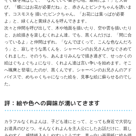
び。「蝶にはお花が必要だね」と、赤さんとピンクちゃんを誘いま
す。コスモスを 描いたピンクちゃん。「お花には葉っぱが必要
よ」と、緑くんと黄緑さんを呼んできます。
次々と仲間を呼び出して、木や地面を描いたり、空や雲を描いたり
と、お絵描きを楽しむくれよん達。でも、黒くんだけは、「間に合
っているよ」と仲間はずれ。「なんでぼくって、こんな色なんだろ
う」と、寂しそうな黒くんを、シャーペンのお兄さんがなぐさめて
くれました。そのうち、あんまりみんなで描き過ぎて、せっかくの
絵はぐちょぐちょになり、くれよん達は言い争いを始めます。そこ
へ颯爽と登場したのが、黒くんです。シャーペンのお兄さんのアド
バイスで、めちゃくちゃになった絵を、見事な絵に蘇らせるのでし
た。
評：絵や色への興味が湧いてきます
カラフルなくれよんは、子ども達にとって、とっても身近で大切な
お道具のひとつ。そんなくれよんを主人公にしたお話だけに、親し
みやすく、感情移入もしやすいようです。真っ白い画用紙に絵を描