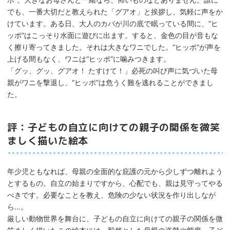
でも、一番大切だと教えられた「グアオ」と挨拶し、気軽に声をか
けています。ある日、大人のカバが川の底で眠っている間に、“ヒ
ッポ”はこっそり水面に遊びに出ます。すると、金色の目が音もな
く擦り寄ってきました。それは大きなワニでした。“ヒッポ”が声を
上げる間もなく、ワニは“ヒッポ”に噛みつきます。
「グッ、グッ、グアオ！ たすけて！」必死の叫び声に気づいた母
親がワニを撃退し、“ヒッポ”は危うく難を逃れることができまし
た。
評：子どもの自立に向けての親子の関係を微笑
ましく描いた絵本
年少児ともなれば、母親の全面的な庇護の元から少しずつ離れよう
とするもの。自立の始まりですから、心配でも、親は見守ってやる
べきです。必要なことを教え、危険の少ない状況を作り出しなが
ら…。
厳しい動物世界を舞台に、子どもの自立に向けての親子の関係を微