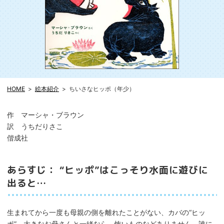
HOME
絵本紹介
ちいさなヒッポ（年少）
作 マーシャ・ブラウン
訳 うちだりさこ
偕成社
あらすじ： “ヒッポ”はこっそり水面に遊びに
出ると…
生まれてから一度も母親の側を離れたことがない、カバの“ヒッ
ポ”。大きなお母さんと一緒なら、怖いものなどありません。誰に