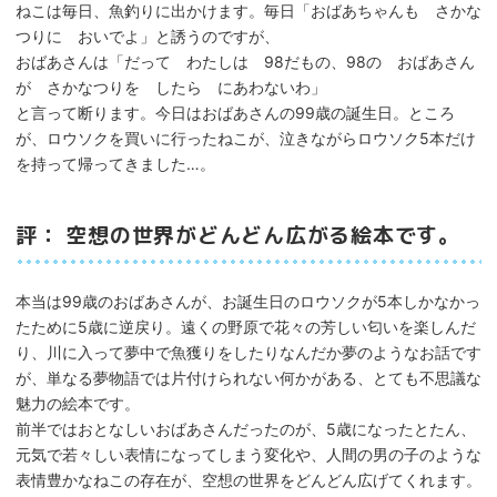
ねこは毎日、魚釣りに出かけます。毎日「おばあちゃんも さかな
つりに おいでよ」と誘うのですが、
おばあさんは「だって わたしは 98だもの、98の おばあさん
が さかなつりを したら にあわないわ」
と言って断ります。今日はおばあさんの99歳の誕生日。ところ
が、ロウソクを買いに行ったねこが、泣きながらロウソク5本だけ
を持って帰ってきました…。
評： 空想の世界がどんどん広がる絵本です。
本当は99歳のおばあさんが、お誕生日のロウソクが5本しかなかっ
たために5歳に逆戻り。遠くの野原で花々の芳しい匂いを楽しんだ
り、川に入って夢中で魚獲りをしたりなんだか夢のようなお話です
が、単なる夢物語では片付けられない何かがある、とても不思議な
魅力の絵本です。
前半ではおとなしいおばあさんだったのが、5歳になったとたん、
元気で若々しい表情になってしまう変化や、人間の男の子のような
表情豊かなねこの存在が、空想の世界をどんどん広げてくれます。