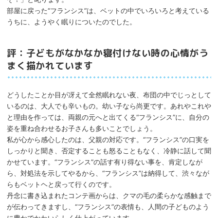
部屋に戻った“フランシス”は、ベットの中でいろいろと考えている
うちに、ようやく眠りについたのでした。
評：子どもがなかなか寝付けない時の心情がう
まく描かれています
どうしたことか目が冴えて全然眠れない夜、布団の中でじっとして
いるのは、大人でも辛いもの。幼い子なら尚更です。あれやこれや
と理由を作っては、両親の元へと出てくる“フランシス”に、自分の
姿を重ね合わせるお子さんも多いことでしょう。
私が心から感心したのは、父親の対応です。“フランシス”の口実を
しっかりと聞き、否定することも怒ることもなく、冷静に話して聞
かせています。“フランシス”の話す有り得ない事を、肯定しなが
ら、対処法を示してやるから、“フランシス”は納得して、渋々なが
らもベットヘと戻って行くのです。
丹念に書き込まれたコンテ画からは、クマの毛の柔らかな感触まで
が伝わってきますし、“フランシス”の表情も、人間の子どものよう
に豊かでかわいらしく仕上がっています。