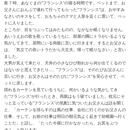
夜 7 時、あなぐまの“フランシス”の寝る時間です。ベットまで、お
父さんにおんぶで連れて行ってもらった“フランシス”は、おやすみ
なさいのキスをして、おもちゃのクマと人形を近くに置いて、ベッ
トに入りました。
ところが、目をつぶってはみたものの、なかなか眠くなりません。
あいうえおの歌を歌っているうちに、部屋の隅にトラがいるような
気がしてきて、居間にいる両親に言いに行きます。するとお父さん
は、「気立ての良いトラだから大丈夫。帰って眠りなさい」と言い
ました。
大男が見えて来たり、天井の小さなひび割れから何か出てくるので
はないかと思えてきたり…、“フランシス”は、そのたびお父さんに
言いに行き、お父さんはそのたびに“フランシス”を安心させて、ベ
ットに戻します。
揺れるカーテンを見ているうちに、何かいるような気がしてき
た“フランシス”が行ったとき、両親はもう寝ていました。枕元にそ
っと立っている“フランシス”の気配に気づいたお父さんは話を聞く
と、「カーテンを揺らすのは風の仕事、会社に行くのがお父さんの
仕事、そして、お前の仕事は明日の朝元気よく起きて幼稚園へ行く
ことだ」と話し、「たった今寝に行かなかったら、お尻をぶつ
ぞ！」と叱ります。