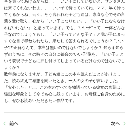
キを買ってあげるからね」、「いい子にしていないと、サンタさん
は来てくれないわよ」、「いい子で待っていてね。ママ、早く帰っ
てくるからね」云々。そう言われた子ども達は、素直な心でその言
葉を受け取り、心から「いい子になりたい』、『いい子にならなけ
ればいけない』 と思っています。でも、“いい子”って、一体どんな
子なのでしょう？もし、「いい子ってどんな子？」と我が子にまっ
すぐな目で尋ねられたら、果たして答えられるでしょうか？ “いい
子”の正解なんて、本当は無いのではないでしょうか？ 知らず知ら
ずのうちに、その時々の自分に都合の“いい子”像を、『いい子』と
いう表現で子どもに押し付けてしまっているだけなのではないでし
ょうか？
数年前になりますが、子ども達にこの本を読んだことがありまし
た。読み終えて感想を聞いたとき、一人の女の子が言いました。
「安心した」と…。この本のすべてを物語っている彼女の言葉は、
強烈な印象として今でも心に残っています。お母様ご自身のために
も、ぜひお読みいただきたい作品です。
前へ
次へ