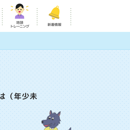
は（年少未