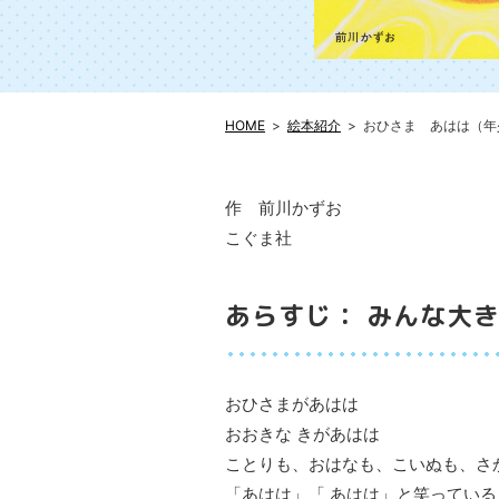
HOME
絵本紹介
おひさま あはは（年
作 前川かずお
こぐま社
あらすじ： みんな大
おひさまがあはは
おおきな きがあはは
ことりも、おはなも、こいぬも、さ
「あはは」「 あはは」と笑っている