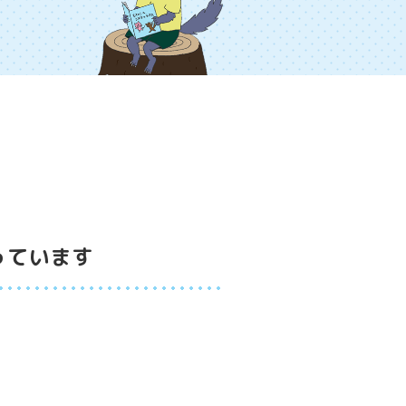
っています