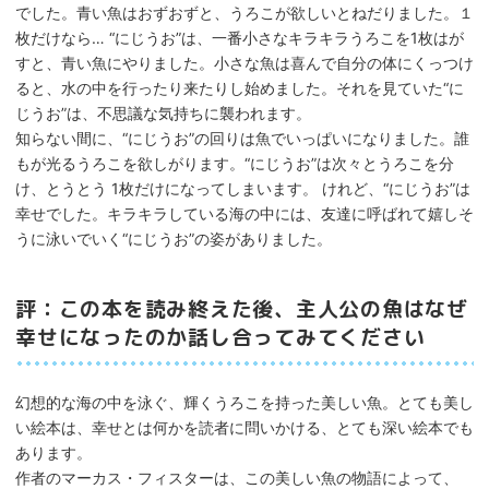
でした。青い魚はおずおずと、うろこが欲しいとねだりました。１
枚だけなら… “にじうお”は、一番小さなキラキラうろこを1枚はが
すと、青い魚にやりました。小さな魚は喜んで自分の体にくっつけ
ると、水の中を行ったり来たりし始めました。それを見ていた“に
じうお”は、不思議な気持ちに襲われます。
知らない間に、“にじうお”の回りは魚でいっぱいになりました。誰
もが光るうろこを欲しがります。“にじうお”は次々とうろこを分
け、とうとう 1枚だけになってしまいます。 けれど、“にじうお”は
幸せでした。キラキラしている海の中には、友達に呼ばれて嬉しそ
うに泳いでいく“にじうお”の姿がありました。
評：この本を読み終えた後、主人公の魚はなぜ
幸せになったのか話し合ってみてください
幻想的な海の中を泳ぐ、輝くうろこを持った美しい魚。とても美し
い絵本は、幸せとは何かを読者に問いかける、とても深い絵本でも
あります。
作者のマーカス・フィスターは、この美しい魚の物語によって、