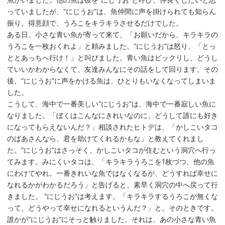
っていましたが、“にじうお”は、魚仲間に声を掛けられても知らん
振り。得意顔で、うろこをキラキラさせるだけでした。
ある日、小さな青い魚が寄って来て、「お願いだから、キラキラの
うろこを一枚おくれよ」と頼みました。“にじうお”は怒り、「とっ
ととあっちへ行け！」と叫びました。青い魚はビックリし、どうし
ていいかわからなくて、友達みんなにその話をして回ります。その
後、“にじうお”に声をかける魚は、ひとりもいなくなってしまいま
した。
こうして、海中で一番美しい“にじうお”は、海中で一番寂しい魚に
なりました。「ぼくはこんなにきれいなのに、どうして誰にも好き
になってもらえないんだ？」相談されたヒトデは、「かしこいタコ
のばあさんなら、君を助けてくれるかもな」と教えてくれまし
た。“にじうお”はさっそく、かしこいタコが住むという洞穴へ行っ
てみます。みにくいタコは、「キラキラうろこを1枚づつ、他の魚
にわけてやれ。一番きれいな魚ではなくなるが、どうすれば幸せに
なれるかがわかるだろう」と告げると、素早く洞穴の中へ戻って行
きました。 “にじうお”は考えます。「キラキラするうろこが無くな
って、どうやって幸せになれるというんだ？」と。そのときです。
誰かが“にじうお”にそっと触りました。それは、あの小さな青い魚