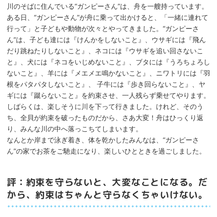
川のそばに住んでいる“ガンピーさん”は、舟を一艘持っています。
ある日、“ガンピーさん”が舟に乗って出かけると、「一緒に連れて
行って」と子どもや動物が次々とやってきました。“ガンピーさ
ん”は、子ども達には『けんかをしないこと』、ウサギには『飛ん
だり跳ねたりしないこと』、ネコには『ウサギを追い回さないこ
と』、犬には『ネコをいじめないこと』、ブタには『うろちょろし
ないこと』、羊には『メエメエ鳴かないこと』、ニワトリには『羽
根をパタパタしないこと』、 子牛には『歩き回らないこと』、ヤ
ギには『蹴らないこと』を約束させ、一人残らず乗せてやります。
しばらくは、楽しそうに川を下って行きました。けれど、そのう
ち、全貝が約束を破ったものだから、さあ大変！舟はひっくり返
り、みんな川の中へ落っこちてしまいます。
なんとか岸まで泳ぎ着き、体を乾かしたみんなは、“ガンピーさ
ん”の家でお茶をご馳走になり、楽しいひとときを過ごしました。
評：約束を守らないと、大変なことになる。だ
から、約束はちゃんと守らなくちゃいけない。