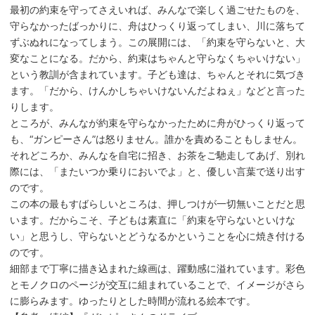
最初の約束を守ってさえいれば、みんなで楽しく過ごせたものを、
守らなかったばっかりに、舟はひっくり返ってしまい、川に落ちて
ずぶぬれになってしまう。この展開には、「約束を守らないと、大
変なことになる。だから、約束はちゃんと守らなくちゃいけない」
という教訓が含まれています。子ども達は、ちゃんとそれに気づき
ます。「だから、けんかしちゃいけないんだよねぇ」などと言った
りします。
ところが、みんなが約束を守らなかったために舟がひっくり返って
も、“ガンピーさん”は怒りません。誰かを責めることもしません。
それどころか、みんなを自宅に招き、お茶をご馳走してあげ、別れ
際には、「またいつか乗りにおいでよ」と、優しい言葉で送り出す
のです。
この本の最もすばらしいところは、押しつけが一切無いことだと思
います。だからこそ、子どもは素直に「約束を守らないといけな
い」と思うし、守らないとどうなるかということを心に焼き付ける
のです。
細部まで丁寧に描き込まれた線画は、躍動感に溢れています。彩色
とモノクロのページが交互に組まれていることで、イメージがさら
に膨らみます。ゆったりとした時間が流れる絵本です。