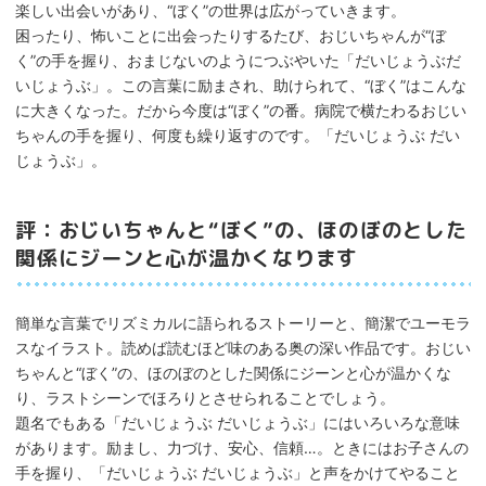
楽しい出会いがあり、“ぼく”の世界は広がっていきます。
困ったり、怖いことに出会ったりするたび、おじいちゃんが“ぼ
く”の手を握り、おまじないのようにつぶやいた「だいじょうぶだ
いじょうぶ」。この言葉に励まされ、助けられて、“ぼく”はこんな
に大きくなった。だから今度は“ぼく”の番。病院で横たわるおじい
ちゃんの手を握り、何度も繰り返すのです。「だいじょうぶ だい
じょうぶ」。
評：おじいちゃんと“ぼく”の、ほのぼのとした
関係にジーンと心が温かくなります
簡単な言葉でリズミカルに語られるストーリーと、簡潔でユーモラ
スなイラスト。読めば読むほど味のある奥の深い作品です。おじい
ちゃんと“ぼく”の、ほのぼのとした関係にジーンと心が温かくな
り、ラストシーンでほろりとさせられることでしょう。
題名でもある「だいじょうぶ だいじょうぶ」にはいろいろな意味
があります。励まし、力づけ、安心、信頼…。ときにはお子さんの
手を握り、「だいじょうぶ だいじょうぶ」と声をかけてやること