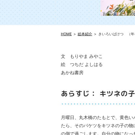
HOME
絵本紹介
きいろいばけつ （年
文 もりやま みやこ
絵 つちだ よしはる
あかね書房
あらすじ： キツネの
月曜日、丸木橋のたもとで、黄色い
たら、そのバケツをキツネの子の物
の側で過ごします。自分の物になっ