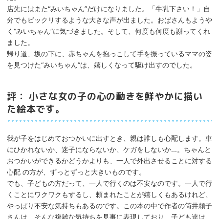
店先にはまた“みいちゃん”だけになりました。「牛乳下さい！」自
分でもビックリするような大きな声が出ました。おばさんもようや
く“みいちゃん”に気づきました。そして、何度も何度も謝ってくれ
ました。
帰り道、坂の下に、赤ちゃんを抱っこして手を振っているママの姿
を見つけた“みいちゃん”は、嬉しくなって駆け出すのでした。
評： 小さな女の子の心の動きを鮮やかに描い
た絵本です。
我が子をはじめておつかいに出すとき、親は誰しも心配します。車
にひかれないか、迷子にならないか、ケガをしないか...。ちゃんと
おつかいができるかどうかよりも、一人で外出させることに対する
心配 の方が、ずっとずっと大きいものです。
でも、子どもの方だって、一人で行くのは不安なのです。一人で行
くことにワクワクもするし、頼まれたことが嬉しくもあるけれど、
やっぱり不安な気持ちもあるのです。この本の中で作者の筒井頼子
さんは、そんな複雑な気持ちを見事に表現しており、子ども達は、