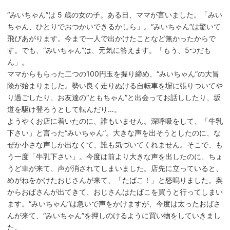
“みいちゃん”は 5 歳の女の子。ある日、ママが言いました。「みい
ちゃん、ひとりでおつかいできるかしら」。“みいちゃん”は驚いて
飛びあがります。今まで一人で出かけたことなど無かったからで
す。でも、“みいちゃん”は、元気に答えます。「もう、5つだも
ん」。
ママからもらった二つの100円玉を握り締め、“みいちゃん”の大冒
険が始まりました。勢い良く走りぬける自転車を塀に張りついてや
り過ごしたり、お友達の“ともちゃん”と出会ってお話ししたり、坂
道を駆け登ろうとして転んだり…。
ようやくお店に着いたのに、誰もいません。深呼吸をして、「牛乳
下さい」と言った“みいちゃん”。大きな声を出そうとしたのに、な
ぜか小さな声しか出なくて、誰も気づいてくれません。そこで、も
う一度「牛乳下さい」。今度は前より大きな声を出したのに、ちょ
うど車が来て、声が消されてしまいました。店先に立っていると、
めがねをかけたおじさんが来て、「たばこ！」と怒嗚りました。奥
からおばさんが出てきて、おじさんはたばこを買うと行ってしまい
ます。“みいちゃん”は急いで声をかけますが、今度は太ったおばさ
んが来て、“みいちゃん”を押しのけるように買い物をしていきまし
た。