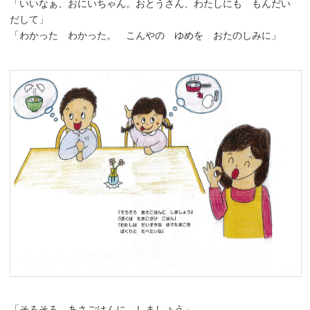
「いいなぁ、おにいちゃん。おとうさん、わたしにも もんだい
だして」
「わかった わかった。 こんやの ゆめを おたのしみに」
「そろそろ あさごはんに しましょう」