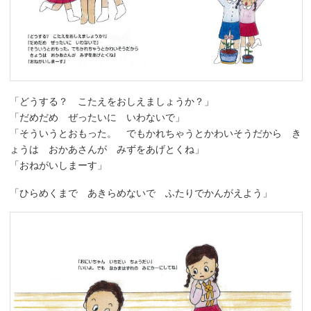
「どうする？ こたえをおしえましょうか？」
「だめだめ ぜったいに いわないで」
「そういうとおもった。 でもかれちゃうとかわいそうだから き
ょうは おかあさんが みずをあげとくね」
「おねがいしまーす」
「ひらめくまで あきらめないで ふたりでかんがえよう」