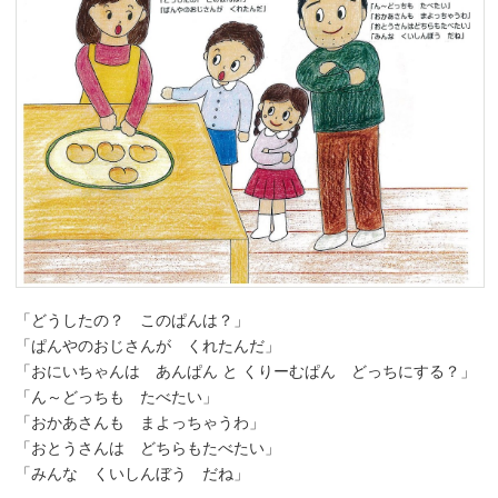
「どうしたの？ このぱんは？」
「ぱんやのおじさんが くれたんだ」
「おにいちゃんは あんぱん と くりーむぱん どっちにする？」
「ん～どっちも たべたい」
「おかあさんも まよっちゃうわ」
「おとうさんは どちらもたべたい」
「みんな くいしんぼう だね」