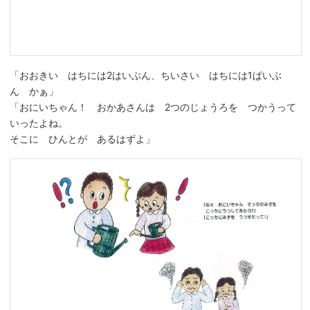
「おおきい はちには2はいぶん、ちいさい はちには1ぱいぶ
ん かぁ」
「おにいちゃん！ おかあさんは 2つのじょうろを つかうって
いったよね。
そこに ひんとが あるはずよ」