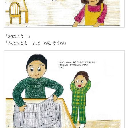
「おはよう！」
「ふたりとも まだ ねむそうね」