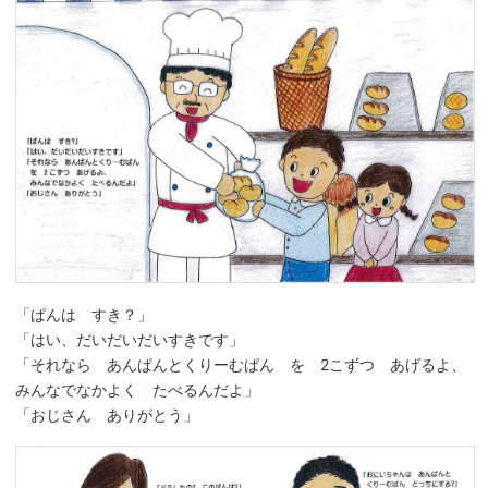
「ぱんは すき？」
「はい、だいだいだいすきです」
「それなら あんぱんとくりーむぱん を 2こずつ あげるよ、
みんなでなかよく たべるんだよ」
「おじさん ありがとう」