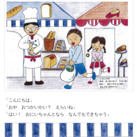
「こんにちは」
「おや おつかいかい？ えらいね」
「はい！ おにいちゃんとなら なんでもできちゃう」