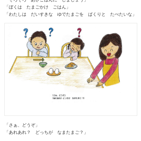
「ぼくは たまごかけ ごはん」
「わたしは だいすきな ゆでたまごを ぱくりと たべたいな」
「さぁ、どうぞ」
「あれあれ？ どっちが なまたまご？」