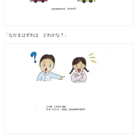
「なかまはずれは どれかな？」