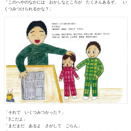
「このへやのなかには おかしなところが たくさんあるぞ。 い
くつみつけられるかな？」
「それで いくつみつかった？」
「3こだよ」
「まだまだ あるよ さがして ごらん」