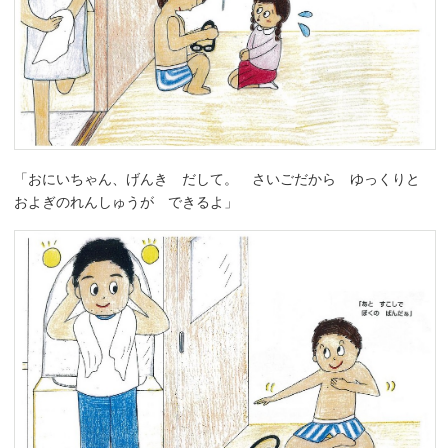
「おにいちゃん、げんき だして。 さいごだから ゆっくりと
およぎのれんしゅうが できるよ」