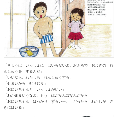
「きょうは いっしょに はいらないよ。おふろで およぎの れ
んしゅうを するんだ」
「いいなぁ、わたしも れんしゅうする」
「せまいから むりむり」
「おにいちゃんと いっしょがいい」
「わがままいうなよ、もう はだかんぼなんだから」
「おにいちゃん ばっかり ずるいー。 だったら わたしが さ
きにはいる」