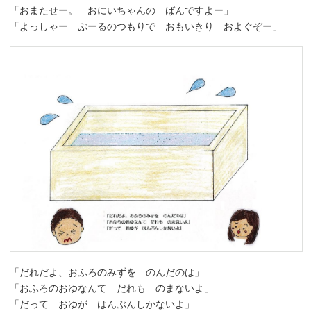
「おまたせー。 おにいちゃんの ばんですよー」
「よっしゃー ぷーるのつもりで おもいきり およぐぞー」
「だれだよ、おふろのみずを のんだのは」
「おふろのおゆなんて だれも のまないよ」
「だって おゆが はんぶんしかないよ」